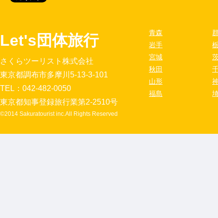
青森
Let's団体旅行
岩手
宮城
さくらツーリスト株式会社
秋田
東京都調布市多摩川5-13-3-101
山形
TEL：042-482-0050
福島
東京都知事登録旅行業第2-2510号
©2014 Sakuratourist inc.All Rights Reserved