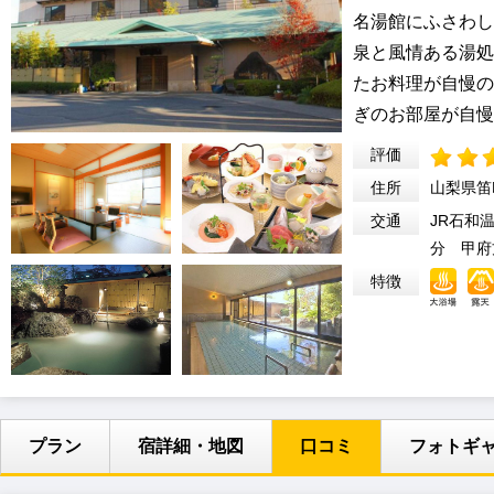
名湯館にふさわし
泉と風情ある湯処
たお料理が自慢の
ぎのお部屋が自慢
評価
住所
山梨県笛
交通
JR石和
分 甲府
特徴
プラン
宿詳細・地図
口コミ
フォトギ