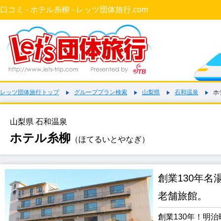
口コミ - ホテル糸柳 - レッツ団体旅行.com
レッツ団体旅行トップ
グループプラン検索
山梨県
石和温泉
ホ
山梨県 石和温泉
ホテル糸柳
（ほてるいとやなぎ）
創業130年
老舗旅館。
創業130年！明