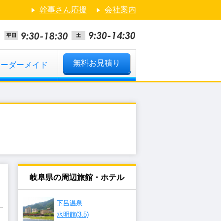
幹事さん応援
会社案内
無料お見積り
オーダーメイド
岐阜県の周辺旅館・ホテル
下呂温泉
水明館(3.5)