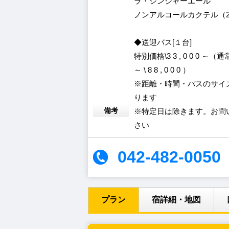
ラ・ジンジャーエール
ノンアルコールカクテル（2
◆送迎バス[１台]
特別価格\3 3 , 0 0 0 ～（通常\ 
～ \ 8 8 , 0 0 0 ）
※距離・時間・バスのサイ
ります
備考
※特定日は除きます。お問
さい
042-482-0050
プラン
宿詳細・地図