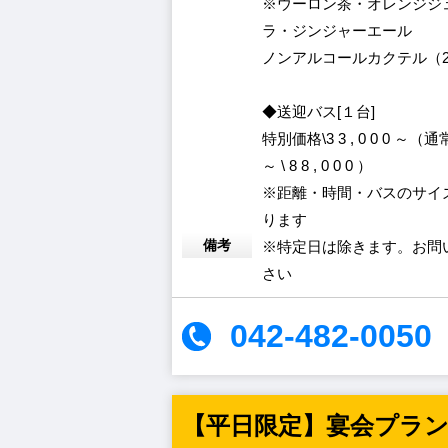
※ウーロン茶・オレンジジ
ラ・ジンジャーエール
ノンアルコールカクテル（2
◆送迎バス[１台]
特別価格\3 3 , 0 0 0 ～（通常\ 
～ \ 8 8 , 0 0 0 ）
※距離・時間・バスのサイ
ります
備考
※特定日は除きます。お問
さい
042-482-0050
【平日限定】宴会プラ