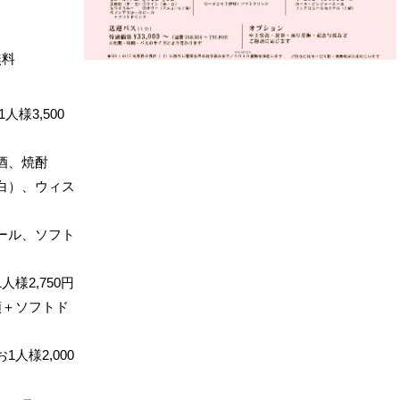
無料
様3,500
酒、焼酎
白）、ウィス
ール、ソフト
様2,750円
類＋ソフトド
人様2,000