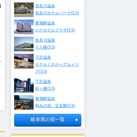
1
長良川温泉
長良川ホテルパーク(3.5)
奥飛騨温泉
ひだホテルプラザ(3.5)
長良川温泉
十八楼(3.5)
下呂温泉
か
ホテルくさかべアルメリ
ア(3.5)
下呂温泉
紗々羅(3.5)
奥飛騨温泉
和みの宿 宝生閣(3.5)
岐阜県の宿一覧