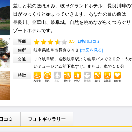
差しと花のほほえみ。岐阜グランドホテル。長良川畔の
日がゆっくりと始まっていきます。あなたの目の前は、
長良川、金華山、岐阜城。自然を眺めながらくつろぐリ
ゾートホテルです。
評価
3.5
1件の口コミ
住所
岐阜県岐阜市長良６４８
[地図を見る]
交通
ＪＲ岐阜駅、名鉄岐阜駅より岐阜バスで２０分・う
いミュージアム前下車すぐ。または、車で１５分
特徴
口コミ
フォトギャラリー