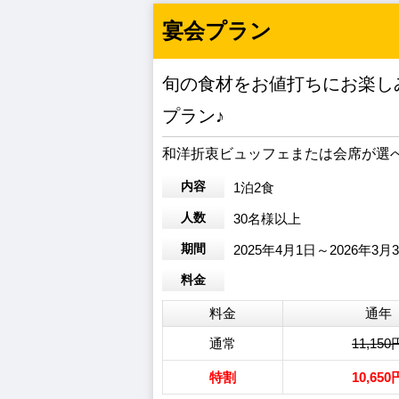
宴会プラン
旬の食材をお値打ちにお楽し
プラン♪
和洋折衷ビュッフェまたは会席が選
内容
1泊2食
人数
30名様以上
期間
2025年4月1日～2026年3月
料金
料金
通年
通常
11,150
特割
10,650