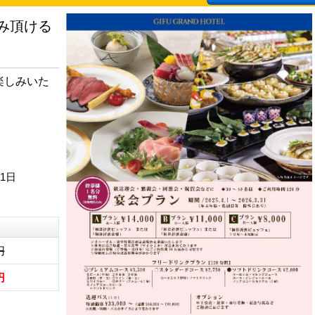
み頂ける
楽しみいた
31日
円
円