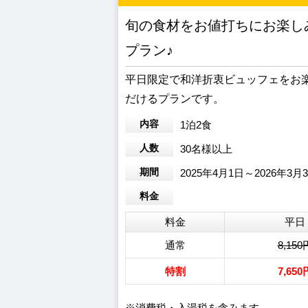
旬の食材をお値打ちにお楽し
プラン♪
平日限定で和洋折衷ビュッフェをお
だけるプランです。
内容
1泊2食
人数
30名様以上
期間
2025年4月1日～2026年3月
料金
料金
平日
通常
8,150
特割
7,650
※消費税・入湯税を含みます。