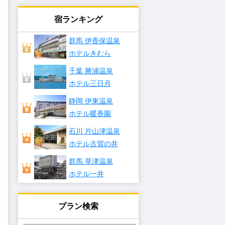
宿ランキング
群馬 伊香保温泉
ホテルきむら
千葉 勝浦温泉
ホテル三日月
静岡 伊東温泉
ホテル暖香園
石川 片山津温泉
ホテル古賀の井
群馬 草津温泉
ホテル一井
プラン検索