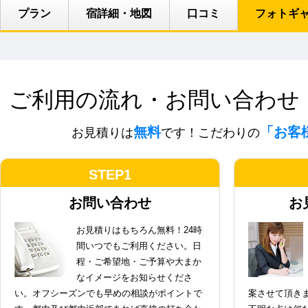
プラン
宿詳細・地図
口コミ
フォトギ
ご利用の流れ・お問い合わせ
無料
「お客
お見積りは
です！こだわりの
STEP1
お問い合わせ
お
お見積りはもちろん無料！24時
間いつでもご利用ください。日
程・ご希望地・ご予算や大まか
なイメージをお知らせくださ
い。オフシーズンでも早めの相談がポイントで
案させて頂き