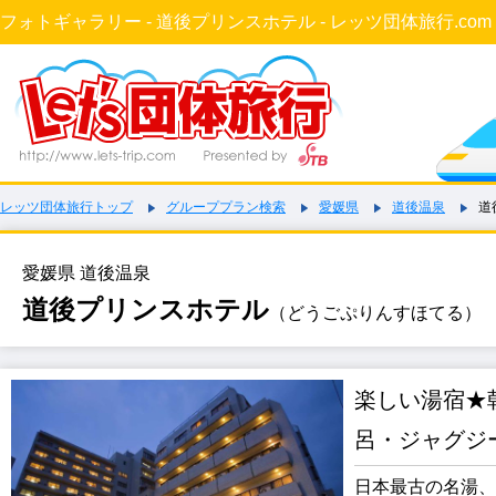
フォトギャラリー - 道後プリンスホテル - レッツ団体旅行.com
レッツ団体旅行トップ
グループプラン検索
愛媛県
道後温泉
道
愛媛県 道後温泉
道後プリンスホテル
（どうごぷりんすほてる）
楽しい湯宿★
呂・ジャグジ
日本最古の名湯、