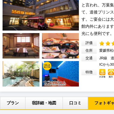
と言われ、万葉集
て、道後プリンス
す。ご宴会には大
館内外にあります
光にも便利です。
評価
住所
愛媛県松
交通
JR線 
ICから3
特徴
プラン
宿詳細・地図
口コミ
フォトギ