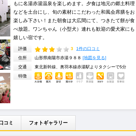
もに名湯赤湯温泉を楽しめます。夕食は地元の郷土料理
などを土台にし、旬の素材にこだわった和風会席膳をお
楽しみ下さい！また朝食は大広間にて、つきたて餅が食
べ放題。ワンちゃん（小型犬）連れも歓迎の愛犬家にも
嬉しい宿です。
評価
3
1件の口コミ
住所
山形県南陽市赤湯９８８
[地図を見る]
交通
東北新幹線、奥羽本線赤湯駅よりタクシーで5分
特徴
口コミ
フォトギャラリー