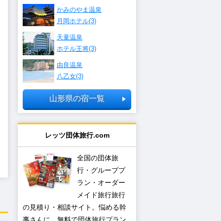
かみのやま温泉
月岡ホテル(3)
天童温泉
ホテル王将(3)
由良温泉
八乙女(3)
山形県の宿一覧
レッツ団体旅行.com
全国の団体旅
行・グループプ
ラン・オーダー
メイド旅行旅行
の見積り・相談サイト。悩める幹
事さんに、無料で団体旅行プラン