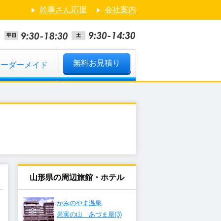
幹事さん応援
会社案内
無料お見積り
オーダーメイド
山形県の周辺旅館・ホテル
かみのやま温泉
果実の山 あづま屋(3)