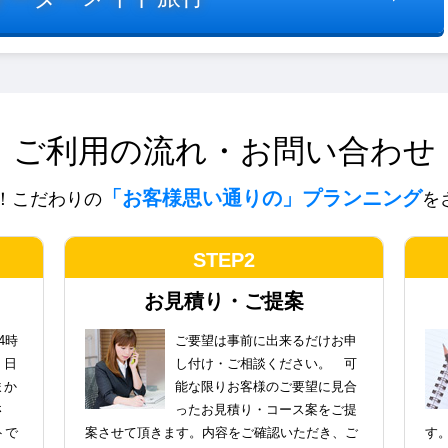
ご利用の流れ・お問い合わせ
「お客様思い通りの」プランニング
！こだわりの
を
STEP2
お見積り・ご提案
4時
ご要望は事前に出来るだけお申
。日
し付け・ご相談ください。 可
まか
能な限りお客様のご要望に見合
さ
ったお見積り・コース案をご提
トで
案させて頂きます。内容をご確認いただき、ご
す