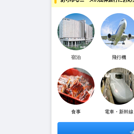
宿泊
飛行機
食事
電車・新幹線