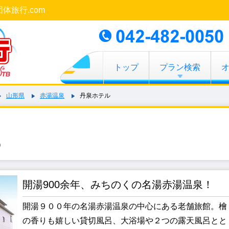
団体旅行.com
トップ
プラン検索
山形県
赤湯温泉
丹泉ホテル
）
開湯900余年、みちのくの名湯赤湯温泉！
開湯９００年の名湯赤湯温泉の中心にある老舗旅館。檜
の香りも嬉しい貸切風呂、大浴場や２つの露天風呂とと