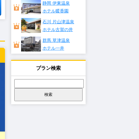
静岡 伊東温泉
ホテル暖香園
石川 片山津温泉
ホテル古賀の井
群馬 草津温泉
ホテル一井
プラン検索