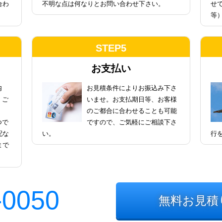
合わ
不明な点は何なりとお問い合わせ下さい。
せ
等
STEP5
お支払い
内
お見積条件によりお振込み下さ
、ご
いませ。お支払期日等、お客様
のご都合に合わせることも可能
つで
ですので、ご気軽にご相談下さ
配な
い。
行
まで
-0050
無料お見積