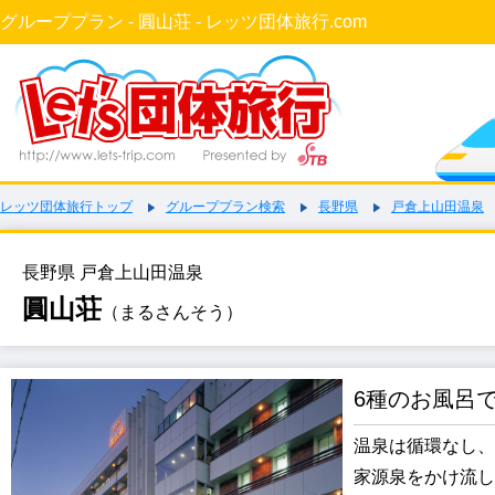
グループプラン - 圓山荘 - レッツ団体旅行.com
レッツ団体旅行トップ
グループプラン検索
長野県
戸倉上山田温泉
長野県 戸倉上山田温泉
圓山荘
（まるさんそう）
6種のお風呂
温泉は循環なし、
家源泉をかけ流し