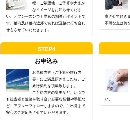
程・ご希望地・ご予算や大まか
なイメージをお知らせくださ
い。オフシーズンでも早めの相談がポイントで
案させて頂き
す。都内及び都内近郊であれば直接の打ち合わ
不明な点は何
せもさせていただきます。
STEP4
お申込み
お見積内容（ご予算や旅行内
容）にご満足頂きましたら、ご
旅行契約を頂戴致します。
ご予約内容の変更など、いつで
も担当者と連絡を取り合い必要な情報や手配な
い。
ど、アフターフォローしますので、ご出発まで
安心のご対応をさせていただきます。