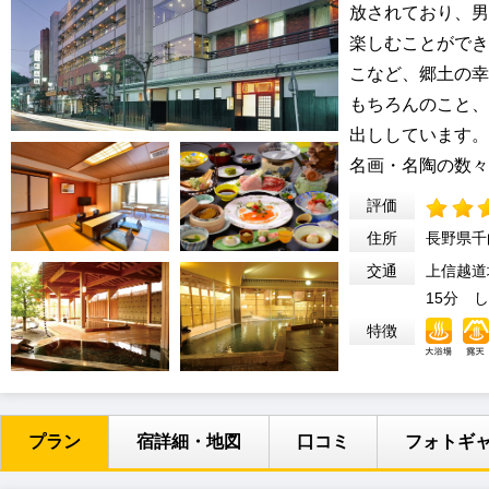
放されており、男
楽しむことができ
こなど、郷土の幸
もちろんのこと、
出ししています。
名画・名陶の数々
評価
住所
長野県千
交通
上信越道
15分 
特徴
プラン
宿詳細・地図
口コミ
フォトギ